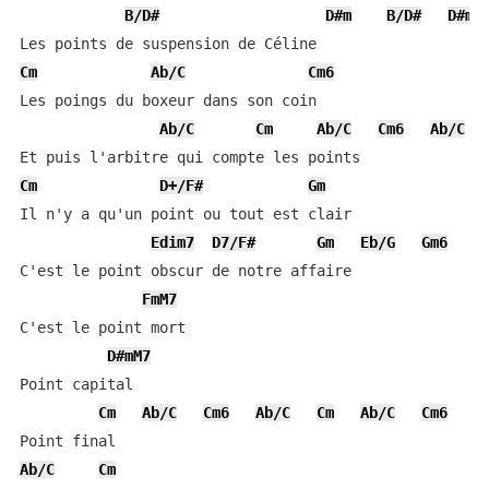
B/D#
D#m
B/D#
D#m6
Cm
Ab/C
Cm6
Les poings du boxeur dans son coin

Ab/C
Cm
Ab/C
Cm6
Ab/C
Cm
D+/F#
Gm
Il n'y a qu'un point ou tout est clair

Edim7
D7/F#
Gm
Eb/G
Gm6
E
C'est le point obscur de notre affaire

FmM7
C'est le point mort

D#mM7
Point capital

Cm
Ab/C
Cm6
Ab/C
Cm
Ab/C
Cm6
Ab/C
Cm