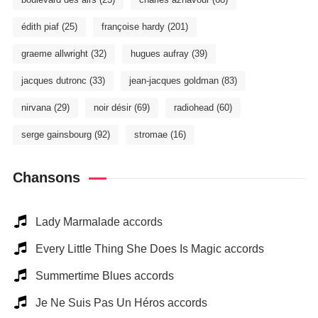
édith piaf
(25)
françoise hardy
(201)
graeme allwright
(32)
hugues aufray
(39)
jacques dutronc
(33)
jean-jacques goldman
(83)
nirvana
(29)
noir désir
(69)
radiohead
(60)
serge gainsbourg
(92)
stromae
(16)
Chansons
Lady Marmalade accords
Every Little Thing She Does Is Magic accords
Summertime Blues accords
Je Ne Suis Pas Un Héros accords