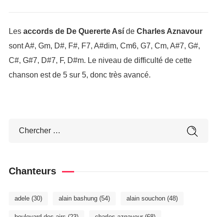
Les
accords de De Quererte Así
de
Charles Aznavour
sont A#, Gm, D#, F#, F7, A#dim, Cm6, G7, Cm, A#7, G#,
C#, G#7, D#7, F, D#m. Le niveau de difficulté de cette
chanson est de 5 sur 5, donc très avancé.
Chanteurs
adele
(30)
alain bashung
(54)
alain souchon
(48)
boulevard des airs
(23)
charles aznavour
(68)