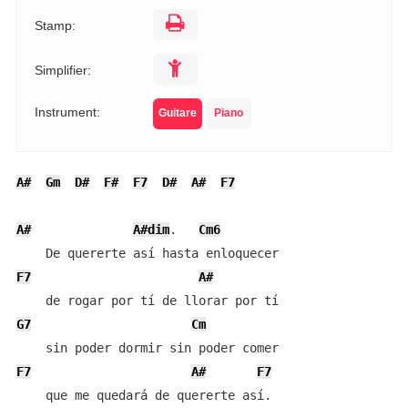
Stamp:
Simplifier:
Instrument:
Guitare
Piano
A#
Gm
D#
F#
F7
D#
A#
F7
A#
A#dim
.   
Cm6
F7
A#
G7
Cm
F7
A#
F7