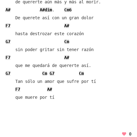
A#
A#dim
.    
Cm6
F7
A#
G7
Cm
F7
A#
G7
Cm
G7
Cm
    Tan sólo un amor que sufre por tí

F7
A#
    que muere por tí
0