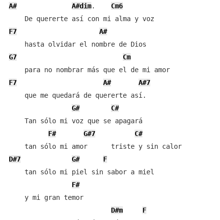
A#
A#dim
.    
Cm6
F7
A#
G7
Cm
F7
A#
A#7
    que me quedará de quererte así.

G#
C#
    Tan sólo mi voz que se apagará

F#
G#7
C#
D#7
G#
F
    tan sólo mi piel sin sabor a miel 

F#
    y mi gran temor 

D#m
F