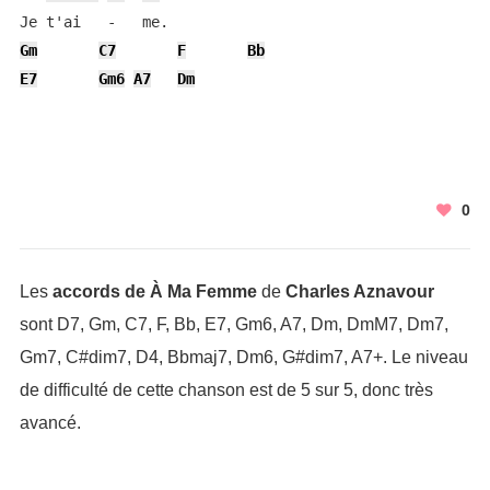
Gm
C7
F
Bb
E7
Gm6
A7
Dm
0
Les
accords de À Ma Femme
de
Charles Aznavour
sont D7, Gm, C7, F, Bb, E7, Gm6, A7, Dm, DmM7, Dm7,
Gm7, C#dim7, D4, Bbmaj7, Dm6, G#dim7, A7+. Le niveau
de difficulté de cette chanson est de 5 sur 5, donc très
avancé.