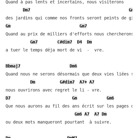
Quand à pas lents et incertains, nous visiterons

Dm7
Gm
Gm
Gm7
Quand au prix de milliers d'efforts nous chercherons s
Gm7
C#dim7
D4
Dm
a tuer le temps déja mort de vi  -  vre.

Bbmaj7
Dm6
Quand nous ne serons désormais que deux vies liées san
Dm
G#dim7
A7+
A7
D7
Gm
Gm6
Que nous aurons au fil des ans écrit sur les pages du 
Gm6
A7
A7
Dm
ou deux mots manqueront pourtant  à suivre.
