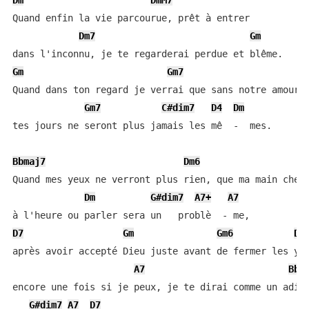
Dm
DmM7
Quand enfin la vie parcourue, prêt à entrer

Dm7
Gm
Gm
Gm7
Quand dans ton regard je verrai que sans notre amour d
Gm7
C#dim7
D4
Dm
tes jours ne seront plus jamais les mê  -  mes.

Bbmaj7
Dm6
Quand mes yeux ne verront plus rien, que ma main cherc
Dm
G#dim7
A7+
A7
D7
Gm
Gm6
Dm
après avoir accepté Dieu juste avant de fermer les yeu
A7
Bb
encore une fois si je peux, je te dirai comme un adieu
G#dim7
A7
D7