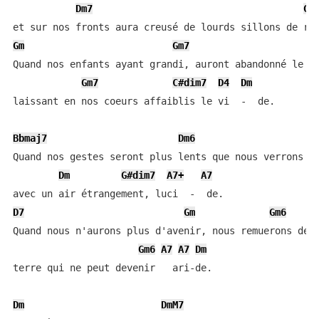
Dm7
Gm
Gm
Gm7
G
Quand nos enfants ayant grandi, auront abandonné le ni
Gm7
C#dim7
D4
Dm
laissant en nos coeurs affaiblis le vi  -  de.

Bbmaj7
Dm6
Quand nos gestes seront plus lents que nous verrons pa
Dm
G#dim7
A7+
A7
D7
Gm
Gm6
Quand nous n'aurons plus d'avenir, nous remuerons des 
Gm6
A7
A7
Dm
terre qui ne peut devenir   ari-de.

Dm
DmM7