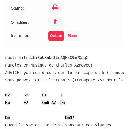
Stamp:
Simplifier:
Instrument:
Guitare
Piano
spotify:track:6oUXnNGlUdAQBXG9m2QagG

Paroles en Musique de Charles Aznavour

ADVICE: you could consider to put capo on 5 (Transpose
Vous pouvez mettre le capo 5 (Transpose -5) pour faire
D7
Gm
C7
F
Bb
E7
Gm6
A7
Dm
Dm
DmM7
Quand le soc de roc de saisons sur nos visages
