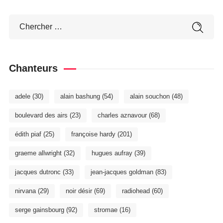
Chanteurs
adele
(30)
alain bashung
(54)
alain souchon
(48)
boulevard des airs
(23)
charles aznavour
(68)
édith piaf
(25)
françoise hardy
(201)
graeme allwright
(32)
hugues aufray
(39)
jacques dutronc
(33)
jean-jacques goldman
(83)
nirvana
(29)
noir désir
(69)
radiohead
(60)
serge gainsbourg
(92)
stromae
(16)