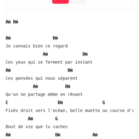
Am
Dm
Am
Dm
Je connais bien ce regard

Am
Dm
Am
Dm
Ces pensées qui nous séparent

Am
Dm
C
Dm
G
Fixés droit vers l'océan, belle muette ou course d'enf
Am
G
Am
Dm
Am