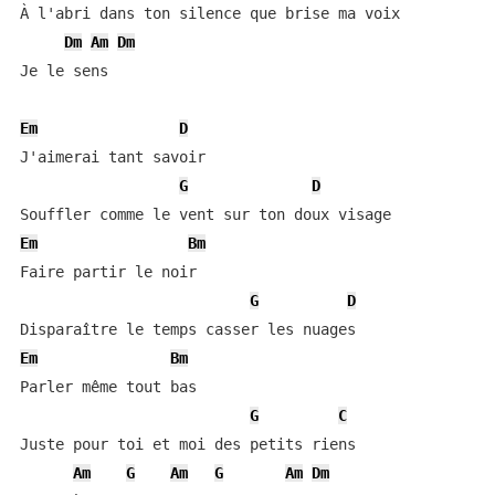
À l'abri dans ton silence que brise ma voix

Dm
Am
Dm
Je le sens

Em
D
J'aimerai tant savoir

G
D
Em
Bm
Faire partir le noir

G
D
Em
Bm
Parler même tout bas

G
C
Juste pour toi et moi des petits riens

Am
G
Am
G
Am
Dm