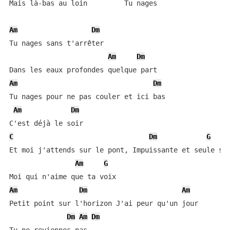
Mais là-bas au loin         Tu nages

Am
Dm
Tu nages sans t'arrêter

Am
Dm
Am
Dm
Tu nages pour ne pas couler et ici bas

Am
Dm
C
Dm
G
Et moi j'attends sur le pont, Impuissante et seule si 
Am
G
Am
Dm
Am
Petit point sur l'horizon J'ai peur qu'un jour

Dm
Am
Dm