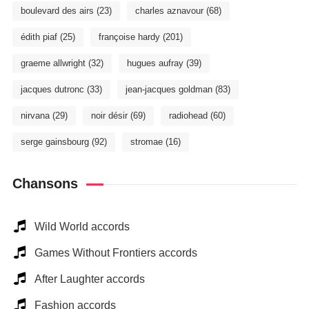
boulevard des airs
(23)
charles aznavour
(68)
édith piaf
(25)
françoise hardy
(201)
graeme allwright
(32)
hugues aufray
(39)
jacques dutronc
(33)
jean-jacques goldman
(83)
nirvana
(29)
noir désir
(69)
radiohead
(60)
serge gainsbourg
(92)
stromae
(16)
Chansons
Wild World accords
Games Without Frontiers accords
After Laughter accords
Fashion accords