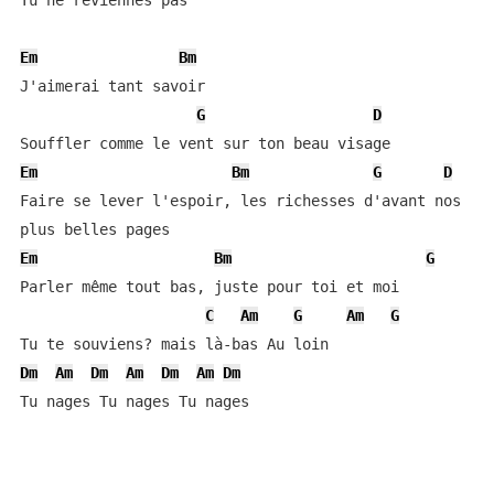
Tu ne reviennes pas

Em
Bm
J'aimerai tant savoir

G
D
Em
Bm
G
D
Faire se lever l'espoir, les richesses d'avant nos 

Em
Bm
G
Parler même tout bas, juste pour toi et moi

C
Am
G
Am
G
Dm
Am
Dm
Am
Dm
Am
Dm
Tu nages Tu nages Tu nages