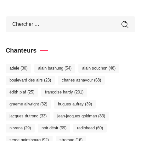
Chanteurs
adele
(30)
alain bashung
(54)
alain souchon
(48)
boulevard des airs
(23)
charles aznavour
(68)
édith piaf
(25)
françoise hardy
(201)
graeme allwright
(32)
hugues aufray
(39)
jacques dutronc
(33)
jean-jacques goldman
(83)
nirvana
(29)
noir désir
(69)
radiohead
(60)
serge gainsbourg
(92)
stromae
(16)