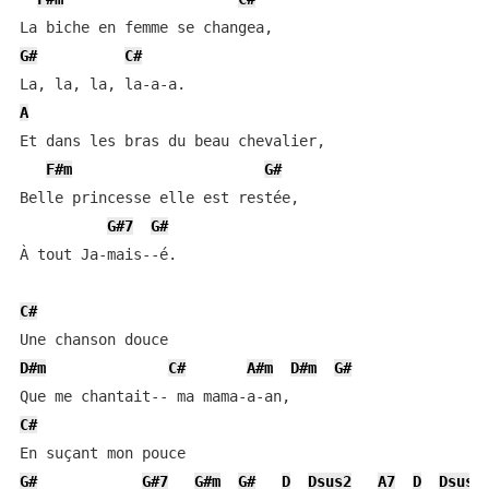
G#
C#
A
Et dans les bras du beau chevalier,

F#m
G#
Belle princesse elle est restée,

G#7
G#
À tout Ja-mais--é.

C#
D#m
C#
A#m
D#m
G#
C#
G#
G#7
G#m
G#
D
Dsus2
A7
D
Dsus2