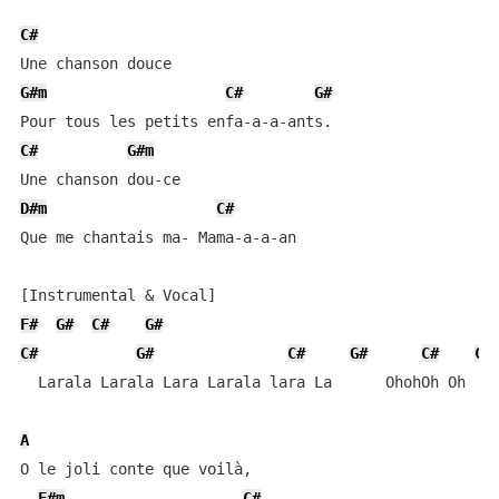
C#
G#m
C#
G#
C#
G#m
D#m
C#
Que me chantais ma- Mama-a-a-an

F#
G#
C#
G#
C#
G#
C#
G#
C#
C#
  Larala Larala Lara Larala lara La      OhohOh Oh

A
O le joli conte que voilà,

F#m
C#