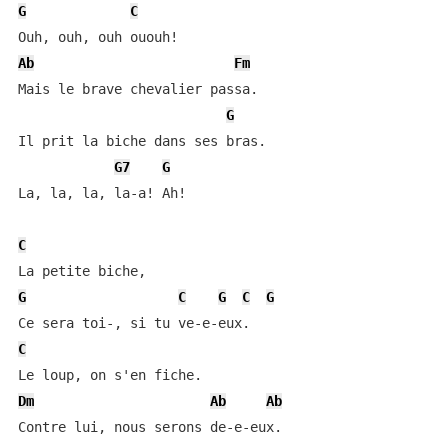
G
C
Ab
Fm
Mais le brave chevalier passa.

G
Il prit la biche dans ses bras.

G7
G
La, la, la, la-a! Ah!

C
G
C
G
C
G
C
Dm
Ab
Ab
Contre lui, nous serons de-e-eux.
