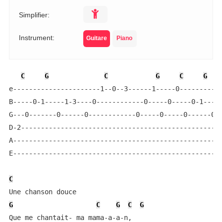
Simplifier:
Instrument:
Guitare
Piano
C
G
C
G
C
G
e----------------------1--0--3------1-----0-----------
B-----0-1-----1-3----0------------0-----0-----0-1----0
G---0-------0------0------------0-----0-----0------0--
D-2---------------------------------------------------
A-----------------------------------------------------
E-----------------------------------------------------
C
G
C
G
C
G