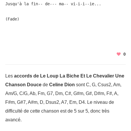
Jusqu'à la fin-- de--- ma-- vi-i-i--ie... 

(Fade)
0
Les
accords de Le Loup La Biche Et Le Chevalier Une
Chanson Douce
de
Celine Dion
sont C, G, Csus2, Am,
Am/G, C/G, Ab, Fm, G7, Dm, C#, G#m, G#, D#m, F#, A,
F#m, G#7, A#m, D, Dsus2, A7, Em, D4. Le niveau de
difficulté de cette chanson est de 5 sur 5, donc très
avancé.