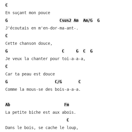
C
G
Csus2
Am
Am/G
G
C
G
C
G
C
G
C
G
C/G
C
Comme la mous-se des bois-a-a-a.

Ab
Fm
La petite biche est aux abois.

C