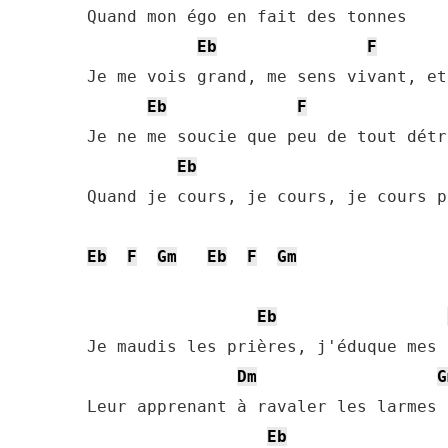
Quand mon égo en fait des tonnes

Eb
F
Je me vois grand, me sens vivant, et
Eb
F
Je ne me soucie que peu de tout détru
Eb
Quand je cours, je cours, je cours p
Eb
F
Gm
Eb
F
Gm
Eb
Je maudis les prières, j'éduque mes 
Dm
G
Leur apprenant à ravaler les larmes

Eb