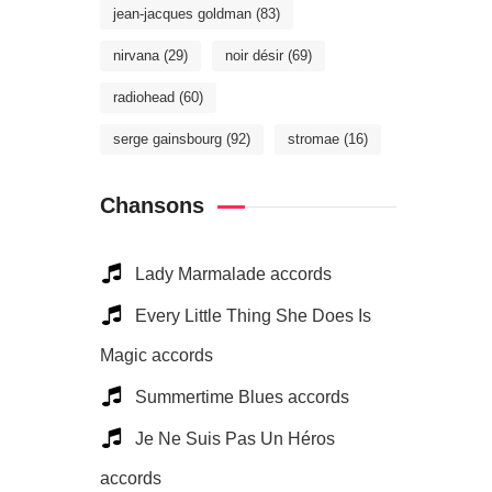
jean-jacques goldman
(83)
nirvana
(29)
noir désir
(69)
radiohead
(60)
serge gainsbourg
(92)
stromae
(16)
Chansons
Lady Marmalade accords
Every Little Thing She Does Is
Magic accords
Summertime Blues accords
Je Ne Suis Pas Un Héros
accords