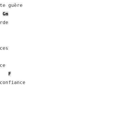
te guère

Gm
de

es

e

F
confiance
