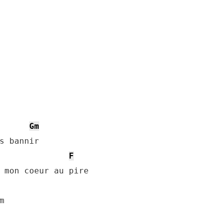
Gm
s bannir

F
 mon coeur au pire


