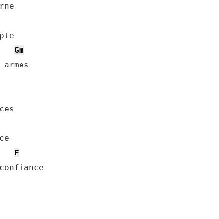
ne

te

Gm
 armes

es

e

F
confiance
