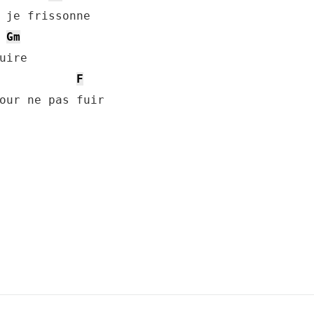
 je frissonne

Gm
ire

F
our ne pas fuir
