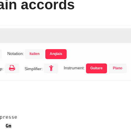
in accords
Notation:
Italien
Anglais
Instrument:
Guitare
Piano
p:
Simplifier:
presse

Gm