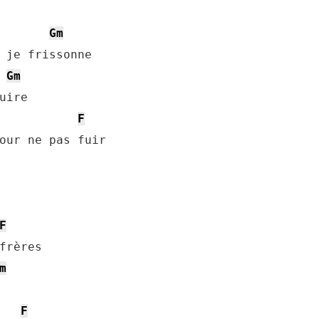
Gm
 je frissonne

Gm
ire

F
our ne pas fuir

F
frères

m
F