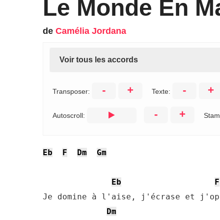
Le Monde En Ma
de
Camélia Jordana
Voir tous les accords
-
+
-
+
Transposer:
Texte:
-
+
Autoscroll:
Stam
Eb
F
Dm
Gm
Eb
F
Je domine à l'aise, j'écrase et j'op
Dm