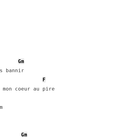
Gm
s bannir

F
 mon coeur au pire



Gm