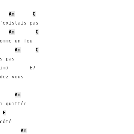
Am
G
Am
G
Am
G
im)       E7

dez-vous

Am
i quittée

F
Am