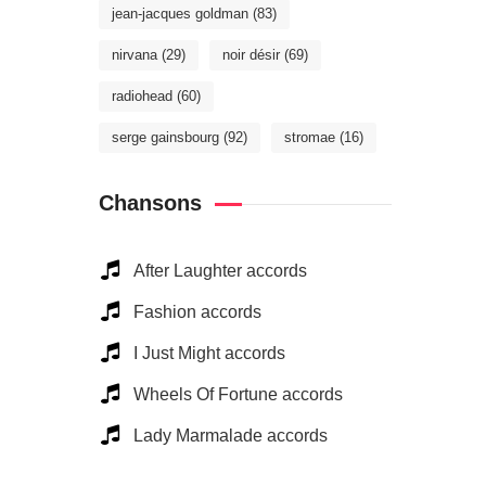
jean-jacques goldman
(83)
nirvana
(29)
noir désir
(69)
radiohead
(60)
serge gainsbourg
(92)
stromae
(16)
Chansons
After Laughter accords
Fashion accords
I Just Might accords
Wheels Of Fortune accords
Lady Marmalade accords