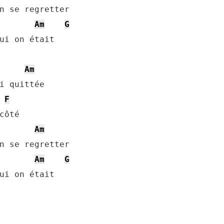
n se regretter

Am
G
ui on était

Am
i quittée

F
Am
n se regretter

Am
G
ui on était