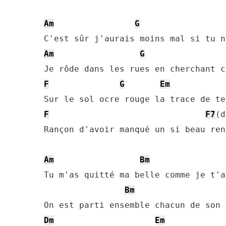
Am
G
Am
G
F
G
Em
F
F7
(d
Rançon d'avoir manqué un si beau ren
Am
Bm
Tu m'as quitté ma belle comme je t'a
Bm
Dm
Em