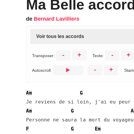
Ma Belle accor
de
Bernard Lavilliers
Voir tous les accords
-
+
-
+
Transposer:
Texte:
-
+
Autoscroll:
Stam
Am
G
Am
G
A
F
G
Em