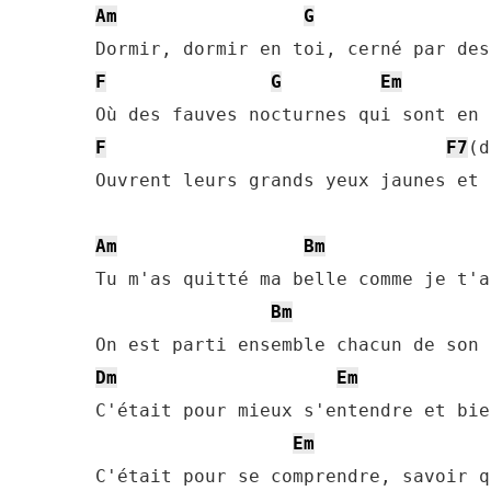
Am
G
F
G
Em
F
F7
(d
Ouvrent leurs grands yeux jaunes et 
Am
Bm
Tu m'as quitté ma belle comme je t'a
Bm
Dm
Em
C'était pour mieux s'entendre et bie
Em
C'était pour se comprendre, savoir q