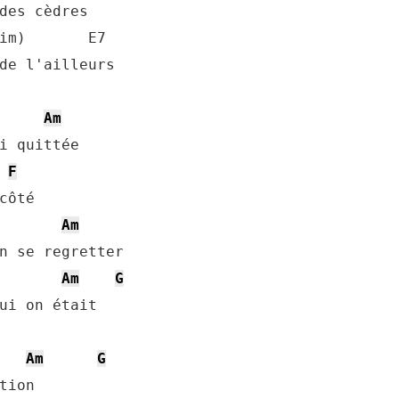
des cèdres

im)       E7

de l'ailleurs

Am
i quittée

F
Am
n se regretter

Am
G
ui on était

Am
G