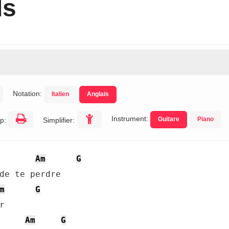
ds
Notation:
Italien
Anglais
Instrument:
Guitare
Piano
p:
Simplifier:
Am
G
m
G
Am
G