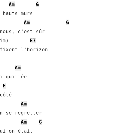
Am
G
Am
G
im)       
E7
fixent l'horizon

Am
i quittée

F
Am
n se regretter

Am
G
ui on était
