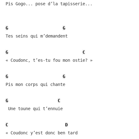
Pis Gogo... pose d’la tapisserie... 

G
G
Tes seins qui m’demandent 

G
C
« Coudonc, t’es-tu fou mon ostie? » 

G
G
Pis mon corps qui chante 

G
C
 Une toune qui t’ennuie 

C
D
« Coudonc y’est donc ben tard 
