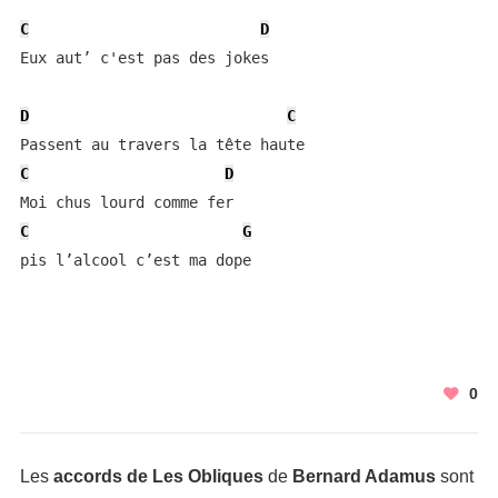
C
D
Eux aut’ c'est pas des jokes 

D
C
C
D
C
G
pis l’alcool c’est ma dope 
0
Les
accords de Les Obliques
de
Bernard Adamus
sont