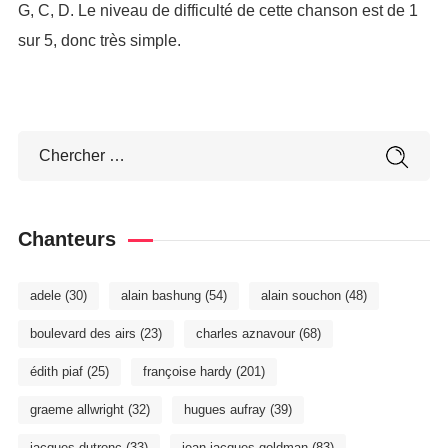
G, C, D. Le niveau de difficulté de cette chanson est de 1
sur 5, donc très simple.
Chanteurs
adele
(30)
alain bashung
(54)
alain souchon
(48)
boulevard des airs
(23)
charles aznavour
(68)
édith piaf
(25)
françoise hardy
(201)
graeme allwright
(32)
hugues aufray
(39)
jacques dutronc
(33)
jean-jacques goldman
(83)