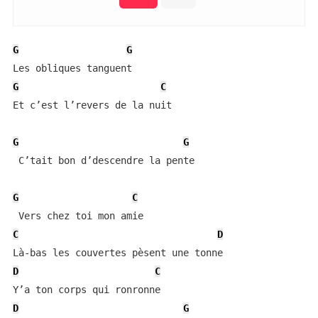
G
G
G
C
Et c’est l’revers de la nuit 

G
G
 C’tait bon d’descendre la pente 

G
C
C
D
D
C
D
G