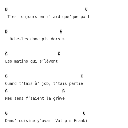
D
C
 T’es toujours en r’tard que’que part 

D
G
 Lâche-les donc pis dors » 

G
G
Les matins qui s’lèvent 

G
C
G
G
Mes sens f’saient la grève 

G
C
Dans’ cuisine y’avait Val pis Franki 
