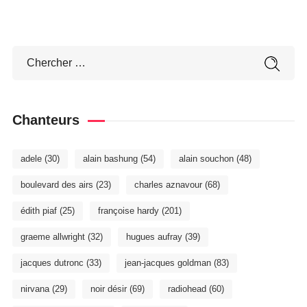
Chanteurs
adele
(30)
alain bashung
(54)
alain souchon
(48)
boulevard des airs
(23)
charles aznavour
(68)
édith piaf
(25)
françoise hardy
(201)
graeme allwright
(32)
hugues aufray
(39)
jacques dutronc
(33)
jean-jacques goldman
(83)
nirvana
(29)
noir désir
(69)
radiohead
(60)