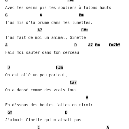
G
F#m
G
A
Bm
T'as mis d'la brume dans mes lunettes.

A7
F#m
A
D
A7
Bm
Em7b5
Fais moi sauter dans ton cerceau

D
F#m
On est allé un peu partout,

C#7
On a dansé comme des vrais fous.

A
En d'ssous des boules faites en miroir.

Gm
D
J'aimais Ginette qui m'aimait pus

C
A