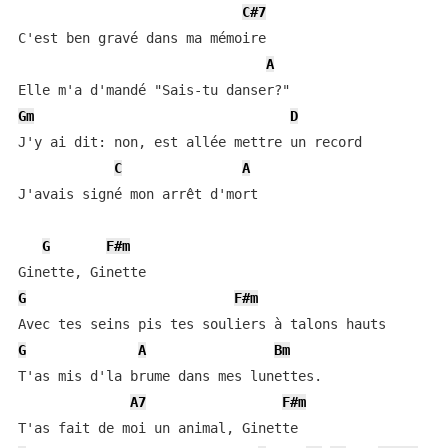
C#7
C'est ben gravé dans ma mémoire

A
Gm
D
J'y ai dit: non, est allée mettre un record

C
A
J'avais signé mon arrêt d'mort

G
F#m
G
F#m
G
A
Bm
T'as mis d'la brume dans mes lunettes.

A7
F#m