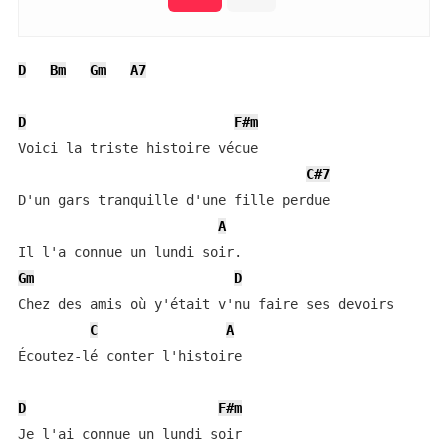
D
Bm
Gm
A7
D
F#m
Voici la triste histoire vécue

C#7
D'un gars tranquille d'une fille perdue

A
Gm
D
Chez des amis où y'était v'nu faire ses devoirs

C
A
Écoutez-lé conter l'histoire

D
F#m
Je l'ai connue un lundi soir
