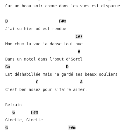
Car un beau soir comme dans les vues est disparue

D
F#m
J'ai su hier où est rendue

C#7
Mon chum la vue 'a danse tout nue

A
Gm
D
Est déshabillée mais 'a gardé ses beaux souliers

C
A
C'est ben assez pour s'faire aimer.

Refrain

G
F#m
G
F#m