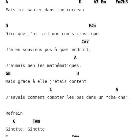
A
D
A7
Bm
Em7b5
Fais moi sauter dans ton cerceau

D
F#m
Dire que j'ai fait mon cours classique

C#7
J'm'en souviens pus à quel endroit,

A
Gm
D
Mais grâce à elle j'étais content

C
A
J'savais comment compter les pas dans un "cha-cha".

Refrain

G
F#m