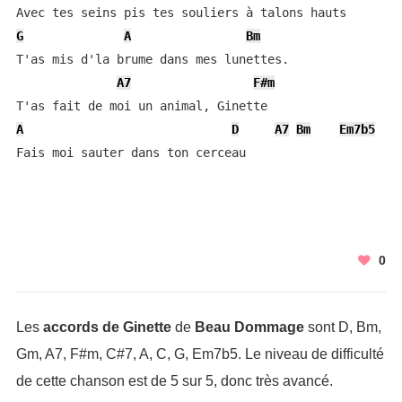
G
A
Bm
T'as mis d'la brume dans mes lunettes.

A7
F#m
A
D
A7
Bm
Em7b5
Fais moi sauter dans ton cerceau
0
Les
accords de Ginette
de
Beau Dommage
sont D, Bm,
Gm, A7, F#m, C#7, A, C, G, Em7b5. Le niveau de difficulté
de cette chanson est de 5 sur 5, donc très avancé.