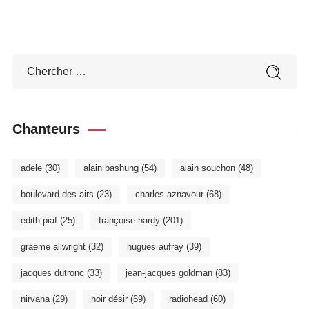
Chanteurs
adele
(30)
alain bashung
(54)
alain souchon
(48)
boulevard des airs
(23)
charles aznavour
(68)
édith piaf
(25)
françoise hardy
(201)
graeme allwright
(32)
hugues aufray
(39)
jacques dutronc
(33)
jean-jacques goldman
(83)
nirvana
(29)
noir désir
(69)
radiohead
(60)