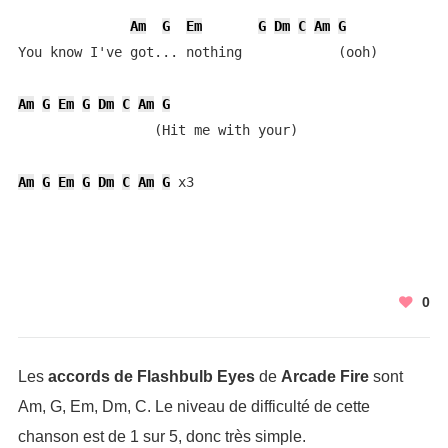
Am
G
Em
G
Dm
C
Am
G
You know I've got... nothing            (ooh)

Am
G
Em
G
Dm
C
Am
G
                 (Hit me with your)

Am
G
Em
G
Dm
C
Am
G
 x3
0
Les
accords de Flashbulb Eyes
de
Arcade Fire
sont
Am, G, Em, Dm, C. Le niveau de difficulté de cette
chanson est de 1 sur 5, donc très simple.