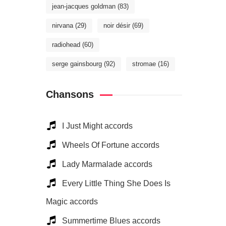
jean-jacques goldman
(83)
nirvana
(29)
noir désir
(69)
radiohead
(60)
serge gainsbourg
(92)
stromae
(16)
Chansons
I Just Might accords
Wheels Of Fortune accords
Lady Marmalade accords
Every Little Thing She Does Is
Magic accords
Summertime Blues accords