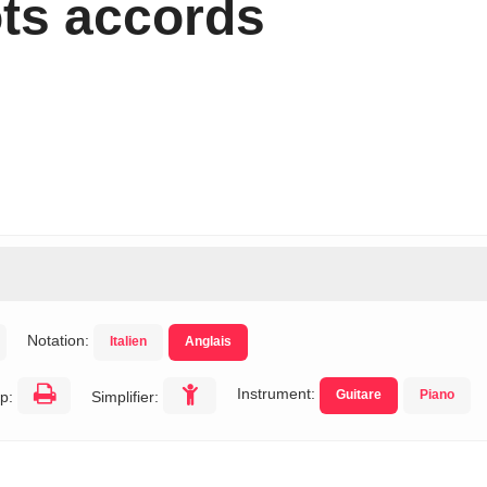
ots accords
Notation:
Italien
Anglais
Instrument:
Guitare
Piano
p:
Simplifier: