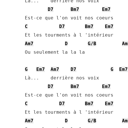
Là...    derrière nos voix

D7
Bm7
Em7
C
D7
Bm7
Em7
Am7
D
G/B
Am
Ou seulement la la la

G
Em7
Am7
D7
G
Em7
Là...    derrière nos voix

D7
Bm7
Em7
C
D7
Bm7
Em7
Am7
D
G/B
Am