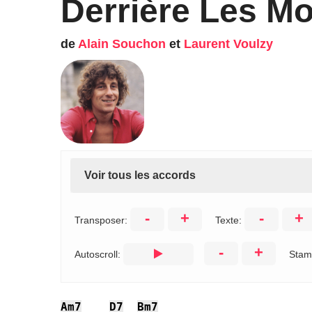
Derrière Les M
de
Alain Souchon
et
Laurent Voulzy
Voir tous les accords
-
+
-
+
Transposer:
Texte:
-
+
Autoscroll:
Stam
Am7
D7
Bm7