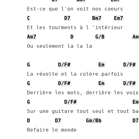
C
D7
Bm7
Em7
Am7
D
G/B
Am
Ou seulement la la la

G
D/F#
Em
D/F#
G
D/F#
Em
D/F#
G
D/F#
Em
D
D7
Gm/Bb
D7
Refaire le monde
