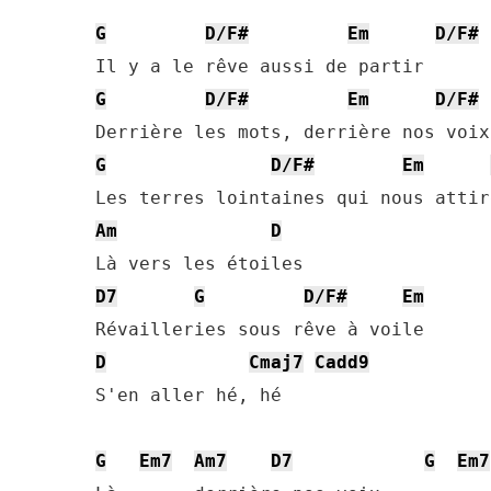
G
D/F#
Em
D/F#
G
D/F#
Em
D/F#
G
D/F#
Em
Am
D
D7
G
D/F#
Em
D
Cmaj7
Cadd9
S'en aller hé, hé

G
Em7
Am7
D7
G
Em7