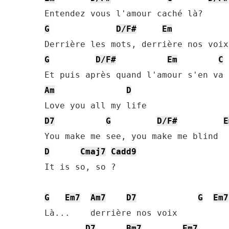
G
D/F#
Em
G
D/F#
Em
C
Am
D
D7
G
D/F#
E
D
Cmaj7
Cadd9
It is so, so ?

G
Em7
Am7
D7
G
Em7
Là...    derrière nos voix

D7
Bm7
Em7