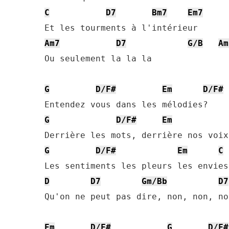
C
D7
Bm7
Em7
Am7
D7
G/B
Am
Ou seulement la la la

G
D/F#
Em
D/F#
G
D/F#
Em
G
D/F#
Em
C
D
D7
Gm/Bb
D7
Qu'on ne peut pas dire, non, non, non
Em
D/F#
G
D/F#