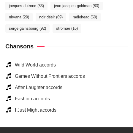
jacques dutronc
(33)
jean-jacques goldman
(83)
nirvana
(29)
noir désir
(69)
radiohead
(60)
serge gainsbourg
(92)
stromae
(16)
Chansons
Wild World accords
Games Without Frontiers accords
After Laughter accords
Fashion accords
I Just Might accords