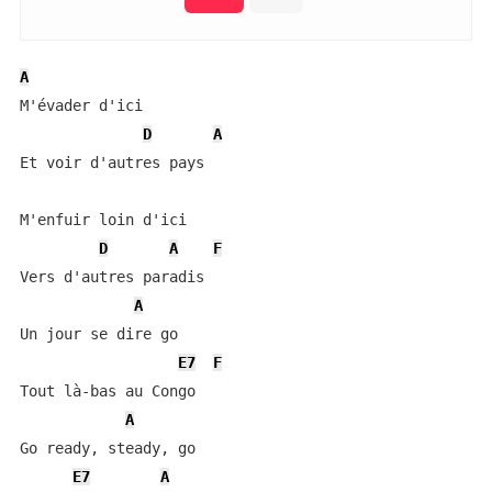
A
M'évader d'ici

D
A
Et voir d'autres pays

M'enfuir loin d'ici

D
A
F
Vers d'autres paradis

A
Un jour se dire go

E7
F
Tout là-bas au Congo

A
Go ready, steady, go

E7
A