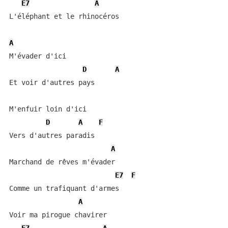
E7
A
L'éléphant et le rhinocéros

A
M'évader d'ici

D
A
Et voir d'autres pays

M'enfuir loin d'ici

D
A
F
Vers d'autres paradis

A
Marchand de rêves m'évader

E7
F
Comme un trafiquant d'armes

A
Voir ma pirogue chavirer
