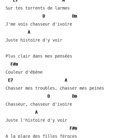
E7
A
Sur tes torrents de larmes

D
Dm
J'me vois chasseur d'ivoire

A
Juste histoire d'y voir

Plus clair dans mes pensées

F#m
Couleur d'ébène

E7
A
Chasser mes troubles, chasser mes peines

D
Dm
Chasseur, chasseur d'ivoire

A
Juste l'histoire d'y voir

F#m
A la place des filles féroces
