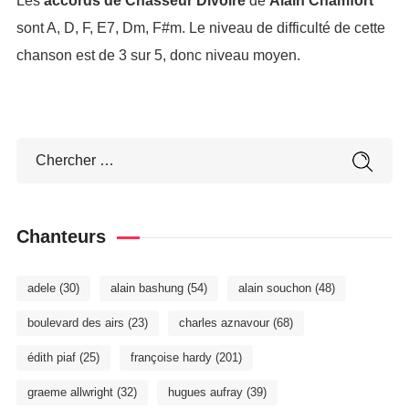
Les
accords de Chasseur Divoire
de
Alain Chamfort
sont A, D, F, E7, Dm, F#m. Le niveau de difficulté de cette
chanson est de 3 sur 5, donc niveau moyen.
Chanteurs
adele
(30)
alain bashung
(54)
alain souchon
(48)
boulevard des airs
(23)
charles aznavour
(68)
édith piaf
(25)
françoise hardy
(201)
graeme allwright
(32)
hugues aufray
(39)