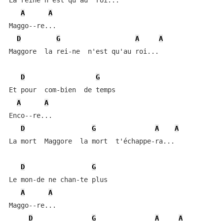
La reine n'est qu'au  roi...

A
A
Maggo--re...

D
G
A
A
Maggore  la rei-ne  n'est qu'au roi...

D
G
Et pour  com-bien  de temps

A
A
Enco--re...

D
G
A
A
La mort  Maggore  la mort  t'échappe-ra...

D
G
Le mon-de ne chan-te plus

A
A
Maggo--re...

D
G
A
A