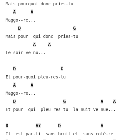
Mais pourquoi donc pries-tu...

A
A
Maggo--re...

D
G
Mais pour  qui donc  pries-tu

A
A
Le soir ve-nu...

D
G
Et pour-quoi pleu-res-tu

A
A
Maggo--re...

D
G
A
A
Et pour  qui  pleu-res-tu  la nuit ve-nue...

D
A7
D
A