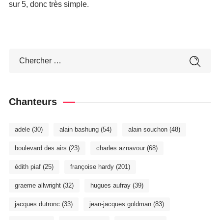
sur 5, donc très simple.
Chanteurs
adele
(30)
alain bashung
(54)
alain souchon
(48)
boulevard des airs
(23)
charles aznavour
(68)
édith piaf
(25)
françoise hardy
(201)
graeme allwright
(32)
hugues aufray
(39)
jacques dutronc
(33)
jean-jacques goldman
(83)