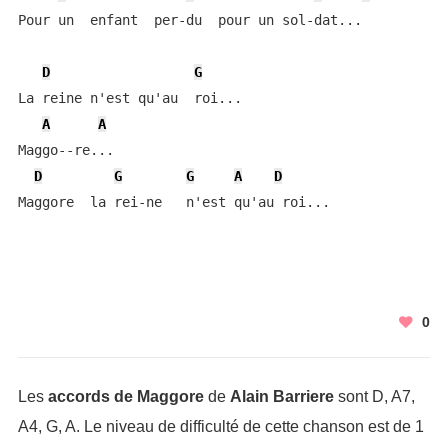
Pour un  enfant  per-du  pour un sol-dat...

D
G
La reine n'est qu'au  roi...

A
A
Maggo--re...

D
G
G
A
D
Maggore  la rei-ne   n'est qu'au roi...
0
Les
accords de Maggore
de
Alain Barriere
sont D, A7,
A4, G, A. Le niveau de difficulté de cette chanson est de 1