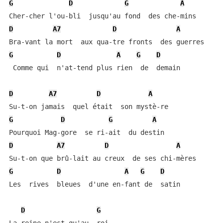
G
D
G
A
D
A7
D
A
G
D
A
G
D
 Comme qui  n'at-tend plus rien  de  demain

D
A7
D
A
G
D
G
A
D
A7
D
A
G
D
A
G
D
Les  rives  bleues  d'une en-fant de  satin

D
G