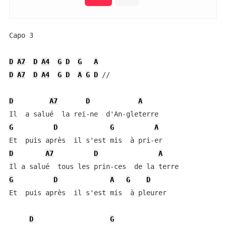
Capo 3

D
A7
D
A4
G
D
G
A
D
A7
D
A4
G
D
A
G
D
 // 

D
A7
D
A
G
D
G
A
D
A7
D
A
G
D
A
G
D
Et  puis après  il s'est mis  à pleurer

D
G