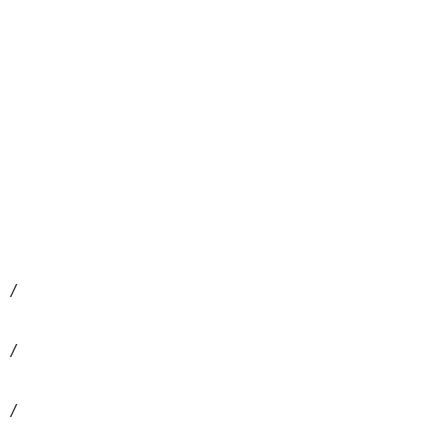
/  

/  

/  
