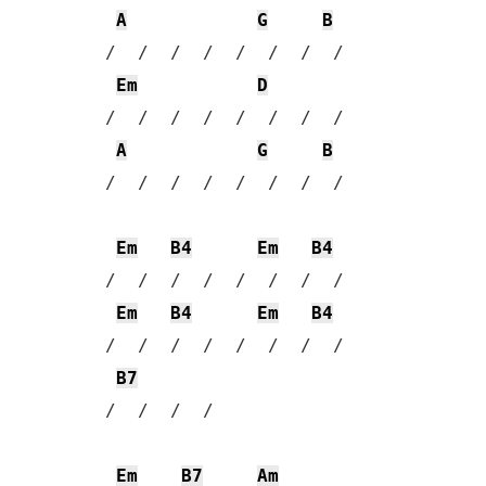
A
G
B
 /  /  /  /  /  /  /  / 

Em
D
 /  /  /  /  /  /  /  / 

A
G
B
 /  /  /  /  /  /  /  / 

Em
B4
Em
B4
 /  /  /  /  /  /  /  / 

Em
B4
Em
B4
 /  /  /  /  /  /  /  / 

B7
 /  /  /  / 

Em
B7
Am