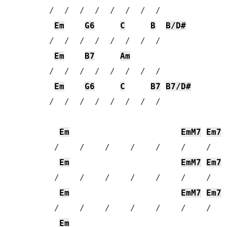
 /  /  /  /  /  /  /  / 

Em
G6
C
B
B/D#
 /  /  /  /  /  /  /  / 

Em
B7
Am
 /  /  /  /  /  /  /  / 

Em
G6
C
B7
B7/D#
 /  /  /  /  /  /  /  / 

Em
EmM7
Em7
  /    /    /    /    /    /    /    
Em
EmM7
Em7
  /    /    /    /    /    /    /    
Em
EmM7
Em7
  /    /    /    /    /    /    /    
Em