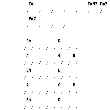
Em
EmM7
Em7
  /    /    /    /    /    /    /    
Em7
  /    /    /    /  

Em
D
 /  /  /  /  /  /  /  / 

A
G
B
 /  /  /  /  /  /  /  / 

Em
D
 /  /  /  /  /  /  /  / 

A
G
B
 /  /  /  /  /  /  /  / 

Em
D
 /  /  /  /  /  /  /  / 
