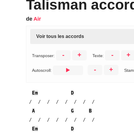
Talisman accor
de
Air
Voir tous les accords
-
+
-
+
Transposer:
Texte:
-
+
Autoscroll:
Stam
Em
D
 /  /  /  /  /  /  /  / 

A
G
B
 /  /  /  /  /  /  /  / 

Em
D