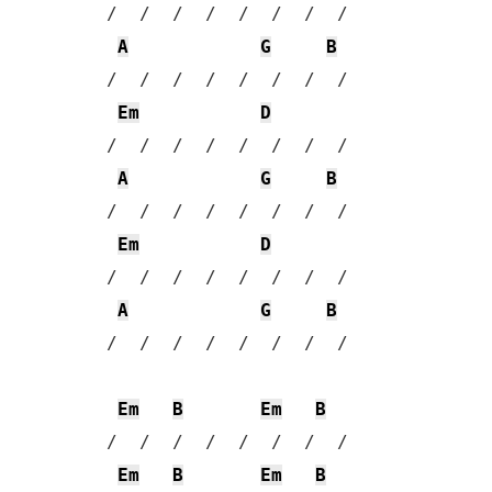
 /  /  /  /  /  /  /  / 

A
G
B
 /  /  /  /  /  /  /  / 

Em
D
 /  /  /  /  /  /  /  / 

A
G
B
 /  /  /  /  /  /  /  / 

Em
D
 /  /  /  /  /  /  /  / 

A
G
B
 /  /  /  /  /  /  /  / 

Em
B
Em
B
 /  /  /  /  /  /  /  / 

Em
B
Em
B