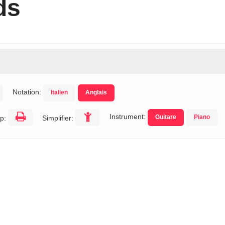
ds
Notation:
Italien
Anglais
Instrument:
Guitare
Piano
p:
Simplifier: