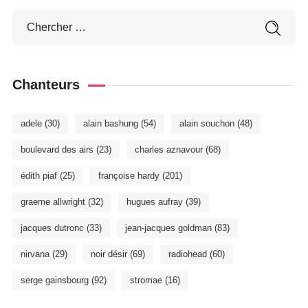
Chanteurs
adele
(30)
alain bashung
(54)
alain souchon
(48)
boulevard des airs
(23)
charles aznavour
(68)
édith piaf
(25)
françoise hardy
(201)
graeme allwright
(32)
hugues aufray
(39)
jacques dutronc
(33)
jean-jacques goldman
(83)
nirvana
(29)
noir désir
(69)
radiohead
(60)
serge gainsbourg
(92)
stromae
(16)