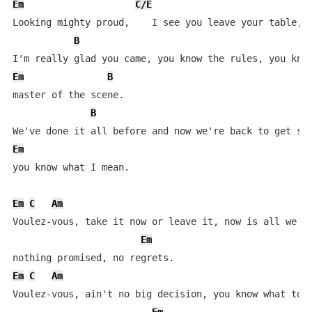
Em
C/E
Looking mighty proud,    I see you leave your table, p
B
Em
B
master of the scene.

B
Em
you know what I mean.

Em
C
Am
Voulez-vous, take it now or leave it, now is all we ge
Em
Em
C
Am
Voulez-vous, ain't no big decision, you know what to d