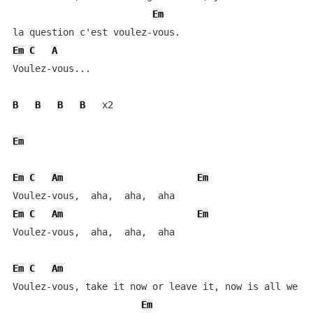
Em
Em
C
A
Voulez-vous...

B
B
B
B
   x2

Em
Em
C
Am
Em
Em
C
Am
Em
Voulez-vous,  aha,  aha,  aha

Em
C
Am
Voulez-vous, take it now or leave it, now is all we ge
Em