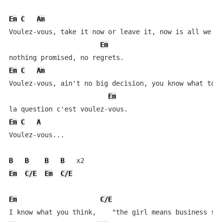
Em
C
Am
Voulez-vous, take it now or leave it, now is all we ge
Em
Em
C
Am
Voulez-vous, ain't no big decision, you know what to d
Em
Em
C
A
Voulez-vous...

B
B
B
B
Em
C/E
Em
C/E
Em
C/E