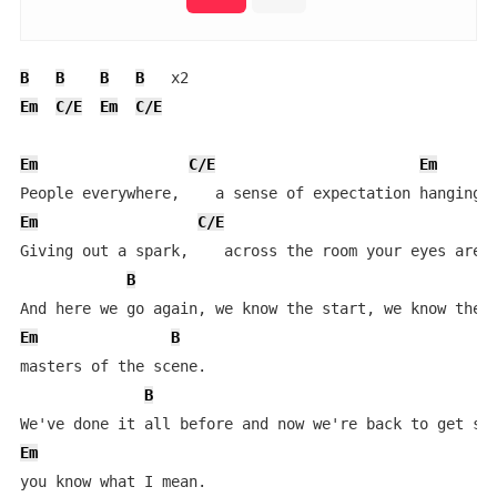
B
B
B
B
Em
C/E
Em
C/E
Em
C/E
Em
Em
C/E
Giving out a spark,    across the room your eyes are g
B
Em
B
masters of the scene.

B
Em
you know what I mean.
