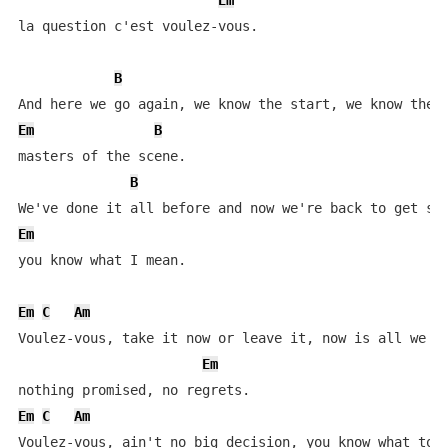
Em
la question c'est voulez-vous.

B
Em
B
masters of the scene.

B
Em
you know what I mean.

Em
C
Am
Voulez-vous, take it now or leave it, now is all we ge
Em
Em
C
Am
Voulez-vous, ain't no big decision, you know what to d