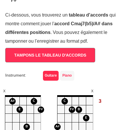
F#
Ci-dessous, vous trouverez un
tableau d'accords
qui
montre comment jouer l'
accord
Cmaj7(b5)/A#
dans
différentes positions
. Vous pouvez également le
tamponner ou l'enregistrer au format pdf.
TAMPONS LE TABLEAU D'ACCORDS
Instrument:
Guitare
Piano
X
X
3
A#
C
C
E
F#
F#
B
E
B
A#