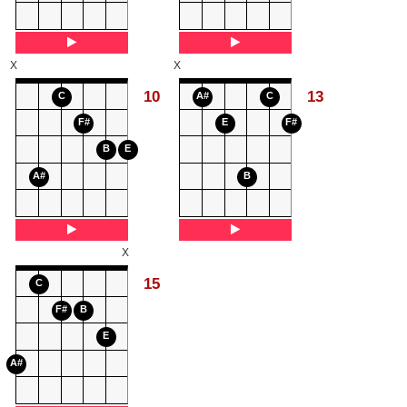
X
X
10
13
C
A#
C
F#
E
F#
B
E
A#
B
X
15
C
F#
B
E
A#