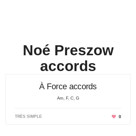
Noé Preszow
accords
À Force accords
Am, F, C, G
TRÈS SIMPLE
0