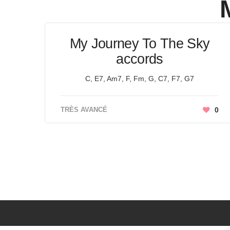
My Journey To The Sky
accords
C, E7, Am7, F, Fm, G, C7, F7, G7
TRÈS AVANCÉ
0