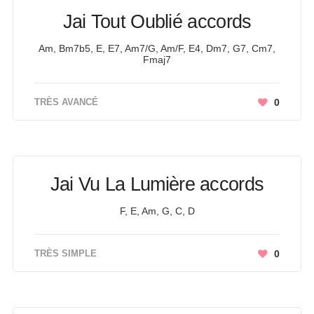
Jai Tout Oublié accords
Am, Bm7b5, E, E7, Am7/G, Am/F, E4, Dm7, G7, Cm7,
Fmaj7
TRÈS AVANCÉ
0
Jai Vu La Lumière accords
F, E, Am, G, C, D
TRÈS SIMPLE
0