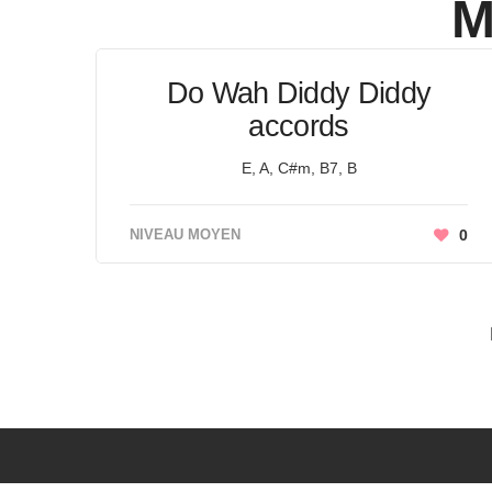
M
Do Wah Diddy Diddy
accords
E, A, C#m, B7, B
NIVEAU MOYEN
0