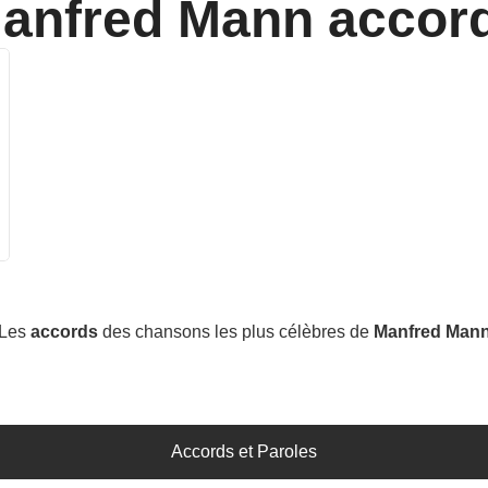
anfred Mann
accor
Les
accords
des chansons les plus célèbres de
Manfred Man
Accords et Paroles