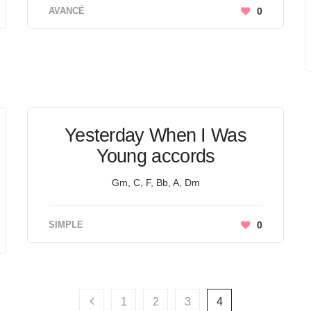
AVANCÉ
0
Yesterday When I Was
Young accords
Gm, C, F, Bb, A, Dm
SIMPLE
0
1
2
3
4