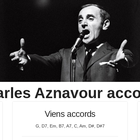
rles Aznavour
acco
Viens accords
G, D7, Em, B7, A7, C, Am, D#, D#7