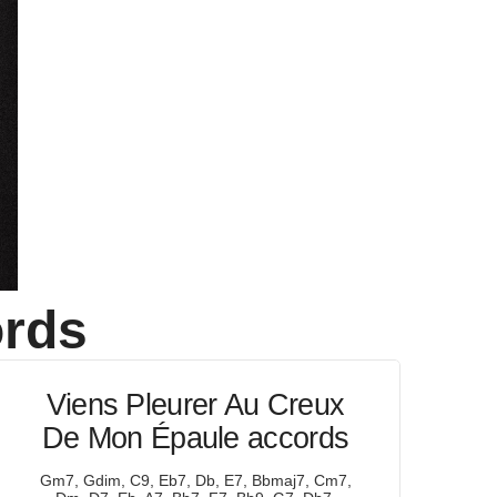
rds
Viens Pleurer Au Creux
De Mon Épaule accords
Gm7, Gdim, C9, Eb7, Db, E7, Bbmaj7, Cm7,