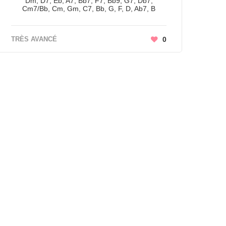
Dm, D7, Eb, A7, Bb7, F7, Bb9, G7, Db7,
Cm7/Bb, Cm, Gm, C7, Bb, G, F, D, Ab7, B
TRÈS AVANCÉ
0