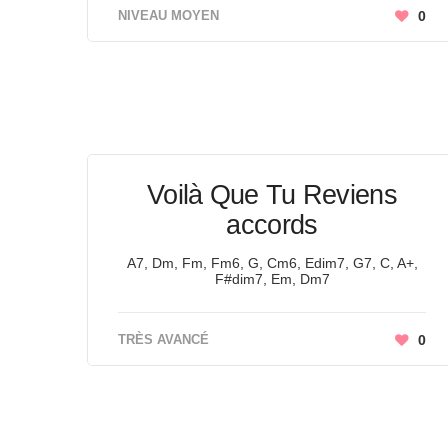
NIVEAU MOYEN
0
Voilà Que Tu Reviens
accords
A7, Dm, Fm, Fm6, G, Cm6, Edim7, G7, C, A+,
F#dim7, Em, Dm7
TRÈS AVANCÉ
0